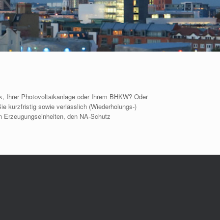
rk, Ihrer Photovoltaikanlage oder Ihrem BHKW? Oder
e kurzfristig sowie verlässlich (Wiederholungs-)
en Erzeugungseinheiten, den NA-Schutz