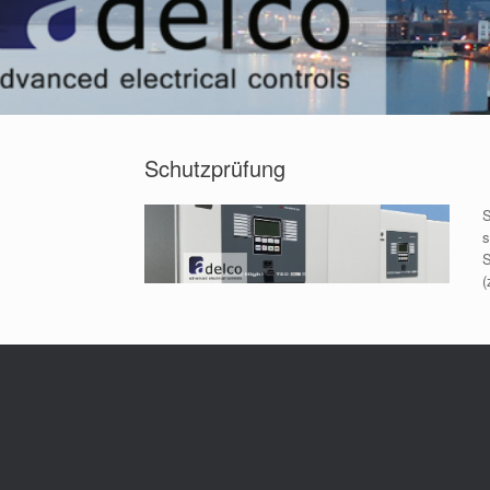
Schutzprüfung
S
s
S
(