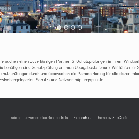
ie suchen einen zuverlässigen Partner für Schutzprüfungen in Ihrem Windpa
ie benötigen eine Schutzprüfung an Ihren Übergabestationen? Wir führen für Si
chutzprüfungen durch und überwachen die Parametrierung für alle dezentral
zwischengelagerten Schutz) und Netzverknüpfungspunkte.
adelco - advanced electrical controls
Datenschutz
Theme by
SiteOrigin